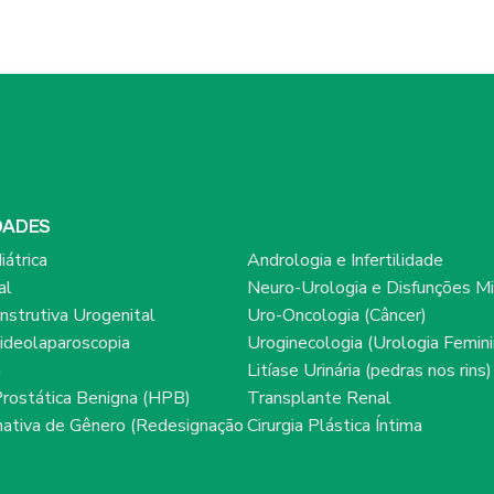
DADES
iátrica
Andrologia e Infertilidade
al
Neuro-Urologia e Disfunções Mi
onstrutiva Urogenital
Uro-Oncologia (Câncer)
ideolaparoscopia
Uroginecologia (Urologia Femini
a
Litíase Urinária (pedras nos rins)
Prostática Benigna (HPB)
Transplante Renal
rmativa de Gênero (Redesignação
Cirurgia Plástica Íntima