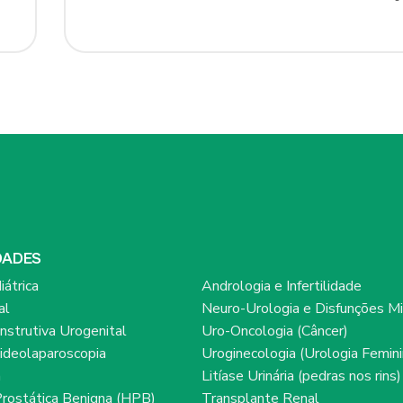
DADES
iátrica
Andrologia e Infertilidade
al
Neuro-Urologia e Disfunções Mi
onstrutiva Urogenital
Uro-Oncologia (Câncer)
ideolaparoscopia
Uroginecologia (Urologia Femini
a
Litíase Urinária (pedras nos rins)
Prostática Benigna (HPB)
Transplante Renal