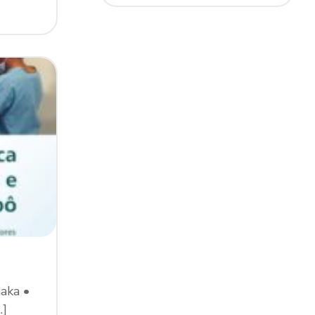
aka •
.]