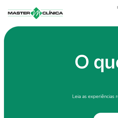
Ir
para
o
conteúdo
O qu
Leia as experiências