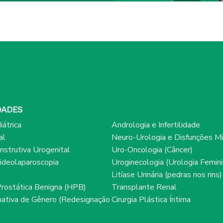
DADES
iátrica
Andrologia e Infertilidade
al
Neuro-Urologia e Disfunções Mi
onstrutiva Urogenital
Uro-Oncologia (Câncer)
ideolaparoscopia
Uroginecologia (Urologia Femini
a
Litíase Urinária (pedras nos rins)
Prostática Benigna (HPB)
Transplante Renal
rmativa de Gênero (Redesignação
Cirurgia Plástica Íntima