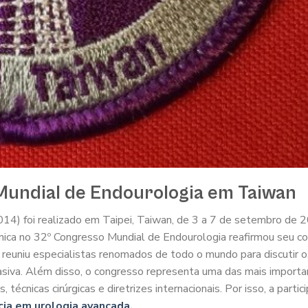
Mundial de Endourologia em Taiwan
) foi realizado em Taipei, Taiwan, de 3 a 7 de setembro de 2
línica no 32º Congresso Mundial de Endourologia reafirmou seu 
o reuniu especialistas renomados de todo o mundo para discutir 
asiva. Além disso, o congresso representa uma das mais import
écnicas cirúrgicas e diretrizes internacionais. Por isso, a partic
cia em urologia avançada.