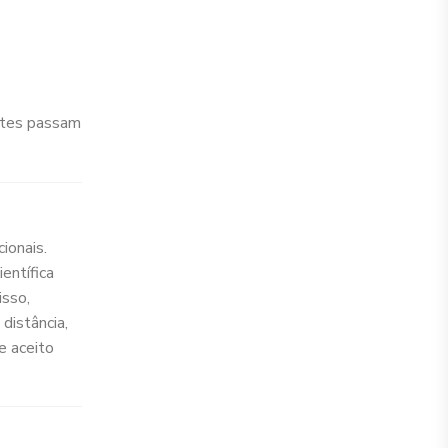
entes passam
ionais.
entífica
isso,
distância,
e aceito