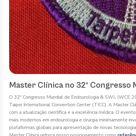
Master Clínica no 32º Congresso 
O 32º Congresso Mundial de Endourologia & SWL (WCE 2014
Taipei International Convention Center (TICC). A Master C
com a atualização científica e a excelência médica. O event
mais modernos em endourologia e cirurgia minimamente inv
plataformas globais para apresentação de novas tecnologias, t
Master Clínica reforça nosso posicionamento como
referên