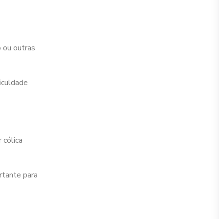
 ou outras
iculdade
 cólica
rtante para