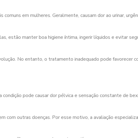
is comuns em mulheres. Geralmente, causam dor ao urinar, urgênci
 estão manter boa higiene íntima, ingerir líquidos e evitar segu
evolução. No entanto, o tratamento inadequado pode favorecer 
ssa condição pode causar dor pélvica e sensação constante de bexi
em com outras doenças. Por esse motivo, a avaliação especializ