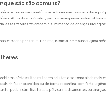
r que são tão comuns?
lógicos por razões anatômicas e hormonais. Isso acontece porq
bactérias. Além disso, gravidez, parto e menopausa podem alterar 
cia, esses fatores favorecem o surgimento de doenças urológic
o cercados por tabus. Por isso, informar-se e buscar ajuda méd
ulheres
sse problema afeta muitas mulheres adultas e se torna ainda mais
sir, rir, fazer exercícios ou de forma repentina, com forte urgênc
anto, pode incluir fisioterapia pélvica, medicamentos ou cirurgias