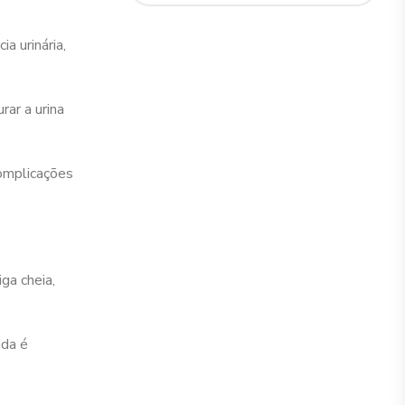
a urinária,
rar a urina
complicações
ga cheia,
ada é