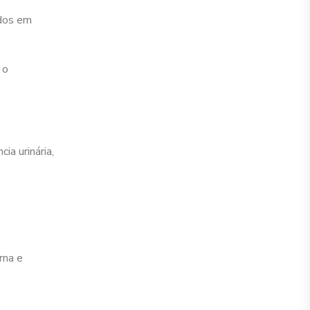
ados em
 o
a urinária,
rna e