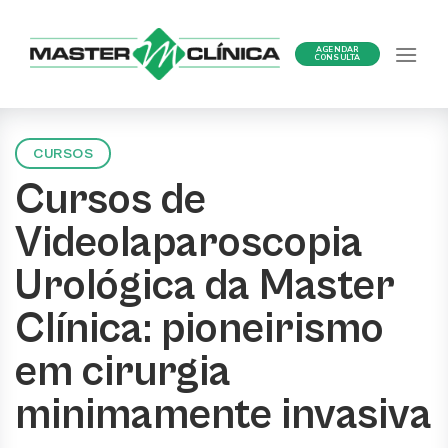
Ir
para
AGENDAR
o
CONSULTA
conteúdo
CURSOS
Cursos de
Videolaparoscopia
Urológica da Master
Clínica: pioneirismo
em cirurgia
minimamente invasiva