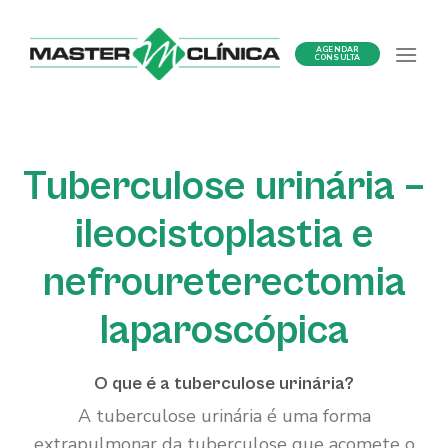
Ir
para
AGENDAR
o
CONSULTA
conteúdo
Tuberculose urinária –
ileocistoplastia e
nefroureterectomia
laparoscópica
O que é a tuberculose urinária?
A tuberculose urinária é uma forma
extrapulmonar da tuberculose que acomete o