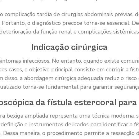
omplicação tardia de cirurgias abdominais prévias, doe
. Portanto, o diagnóstico precoce torna-se essencial. De
deterioração da função renal e complicações sistêmicas
Indicação cirúrgica
 sintomas infecciosos. No entanto, quando existe comun
ses casos, o objetivo principal consiste em corrigir a fís
 disso, a abordagem cirúrgica adequada reduz o risco d
ualizado torna-se fundamental para garantir segurança
scópica da fístula estercoral para
para bexiga ampliada representa uma técnica moderna, s
definição e instrumentos delicados para identificar a fí
. Dessa maneira, o procedimento permite a ressecção d