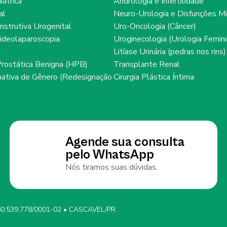
iátrica
Andrologia e Infertilidade
al
Neuro-Urologia e Disfunções Mi
onstrutiva Urogenital
Uro-Oncologia (Câncer)
ideolaparoscopia
Uroginecologia (Urologia Femini
a
Litíase Urinária (pedras nos rins)
Prostática Benigna (HPB)
Transplante Renal
rmativa de Gênero (Redesignação
Cirurgia Plástica Íntima
Agende sua consulta
pelo WhatsApp
Nós tiramos suas dúvidas.
0.539.778/0001-02 • CASCAVEL/PR