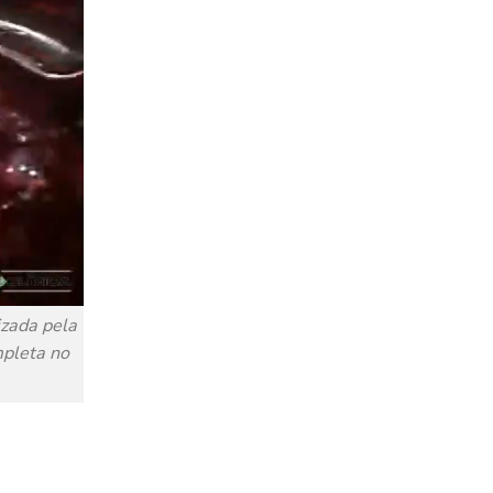
izada pela
mpleta no