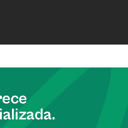
rece
alizada.