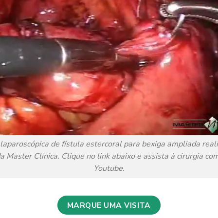
laparoscópica de fístula estercoral para bexiga ampliada real
a Master Clínica. Clique no link abaixo e assista à cirurgia co
Youtube.
MARQUE UMA VISITA