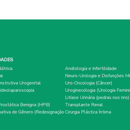
DADES
iátrica
Andrologia e Infertilidade
al
Neuro-Urologia e Disfunções Mi
onstrutiva Urogenital
Uro-Oncologia (Câncer)
ideolaparoscopia
Uroginecologia (Urologia Femini
a
Litíase Urinária (pedras nos rins)
Prostática Benigna (HPB)
Transplante Renal
rmativa de Gênero (Redesignação
Cirurgia Plástica Íntima