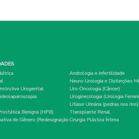
DADES
iátrica
Andrologia e Infertilidade
al
Neuro-Urologia e Disfunções Mi
onstrutiva Urogenital
Uro-Oncologia (Câncer)
ideolaparoscopia
Uroginecologia (Urologia Femini
a
Litíase Urinária (pedras nos rins)
Prostática Benigna (HPB)
Transplante Renal
rmativa de Gênero (Redesignação
Cirurgia Plástica Íntima