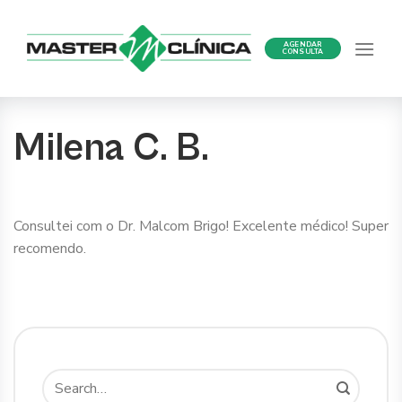
Ir
para
AGENDAR
o
CONSULTA
conteúdo
Milena C. B.
Consultei com o Dr. Malcom Brigo! Excelente médico! Super
recomendo.