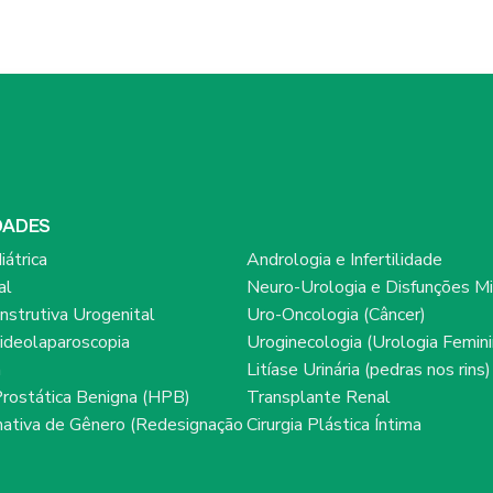
DADES
iátrica
Andrologia e Infertilidade
al
Neuro-Urologia e Disfunções Mi
onstrutiva Urogenital
Uro-Oncologia (Câncer)
ideolaparoscopia
Uroginecologia (Urologia Femini
a
Litíase Urinária (pedras nos rins)
Prostática Benigna (HPB)
Transplante Renal
rmativa de Gênero (Redesignação
Cirurgia Plástica Íntima